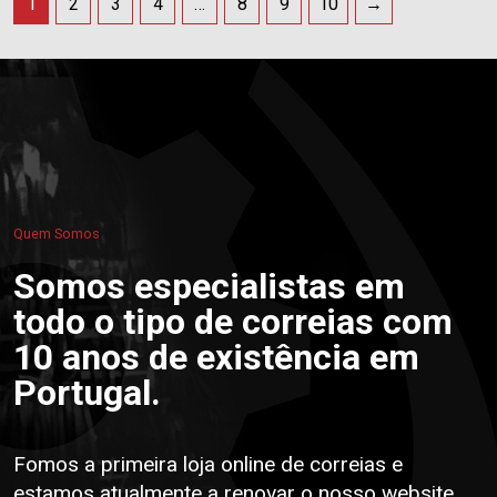
1
2
3
4
…
8
9
10
→
Quem Somos
Somos especialistas em
todo o tipo de correias com
10 anos de existência em
Portugal.
Fomos a primeira loja online de correias e
estamos atualmente a renovar o nosso website.