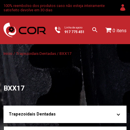
100% reembolso dos produtos caso não esteja inteiramente
satisfeito devolve em 30 dias
Linha de apoio
0 itens
917 775 451
Início
/
Trapezoidais Dentadas
/ BXX17
BXX17
Trapezoidais Dentadas