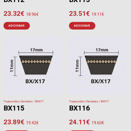
23.32
€
23.51
€
18.96
€
19.11
€
ADICIONAR
ADICIONAR
Trapezoidais Dentadas / BXX17
Trapezoidais Dentadas / BXX17
BX115
BX116
23.89
€
24.11
€
19.42
€
19.60
€