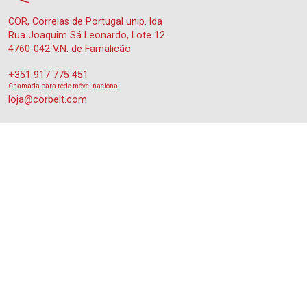
COR, Correias de Portugal unip. lda
Rua Joaquim Sá Leonardo, Lote 12
4760-042 V.N. de Famalicão
+351 917 775 451
Chamada para rede móvel nacional
loja@corbelt.com
Correias
Trapezoidais Clássicas
Trapezoidais Dentadas
Trapezoidais Estreitas
Trapezoidais Estreitas Dentadas
Links Úteis