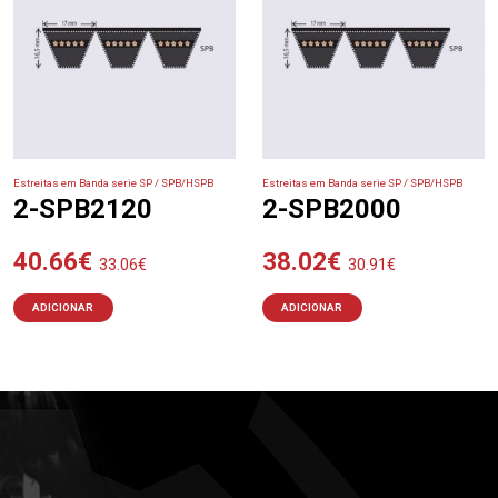
Estreitas em Banda serie SP / SPB/HSPB
Estreitas em Banda serie SP / SPB/HSPB
2-SPB2120
2-SPB2000
40.66
€
38.02
€
33.06
€
30.91
€
ADICIONAR
ADICIONAR