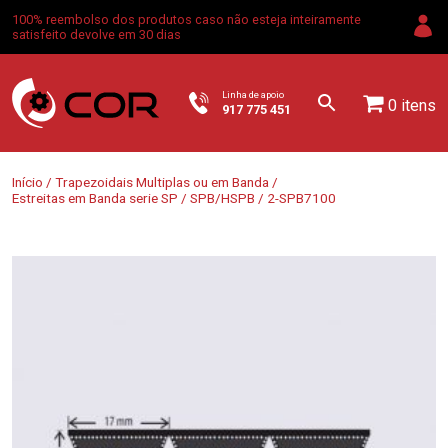
100% reembolso dos produtos caso não esteja inteiramente
satisfeito devolve em 30 dias
Linha de apoio
0 itens
917 775 451
Início
/
Trapezoidais Multiplas ou em Banda
/
Estreitas em Banda serie SP
/
SPB/HSPB
/ 2-SPB7100