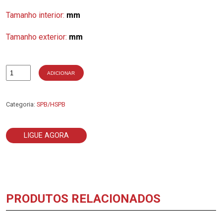
Tamanho interior:
mm
Tamanho exterior:
mm
ADICIONAR
Quantidade
de
2-
SPB7100
Categoria:
SPB/HSPB
LIGUE AGORA
PRODUTOS RELACIONADOS