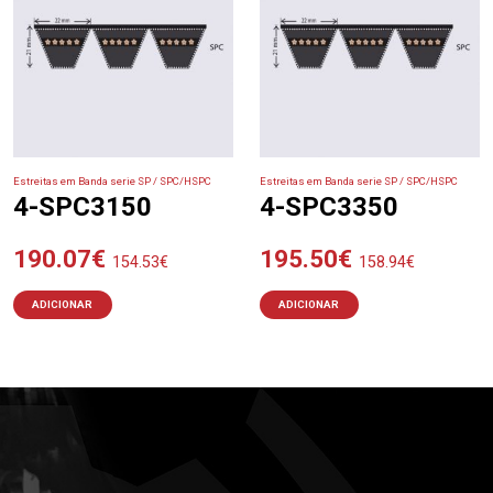
Estreitas em Banda serie SP / SPC/HSPC
Estreitas em Banda serie SP / SPC/HSPC
4-SPC3150
4-SPC3350
190.07
€
195.50
€
154.53
€
158.94
€
ADICIONAR
ADICIONAR