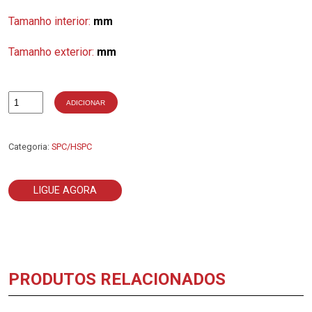
Tamanho interior:
mm
Tamanho exterior:
mm
ADICIONAR
Quantidade
de
2-
SPC6000
Categoria:
SPC/HSPC
LIGUE AGORA
PRODUTOS RELACIONADOS