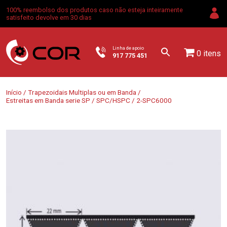
100% reembolso dos produtos caso não esteja inteiramente
satisfeito devolve em 30 dias
Linha de apoio
0 itens
917 775 451
Início
/
Trapezoidais Multiplas ou em Banda
/
Estreitas em Banda serie SP
/
SPC/HSPC
/ 2-SPC6000