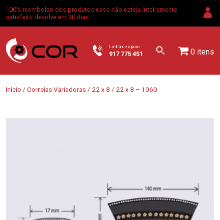
100% reembolso dos produtos caso não esteja inteiramente
satisfeito devolve em 30 dias
Linha de apoio
0 itens
917 775 451
Início
/
Correias Variadoras
/
22 x 8
/ 22 x 8 – 1060