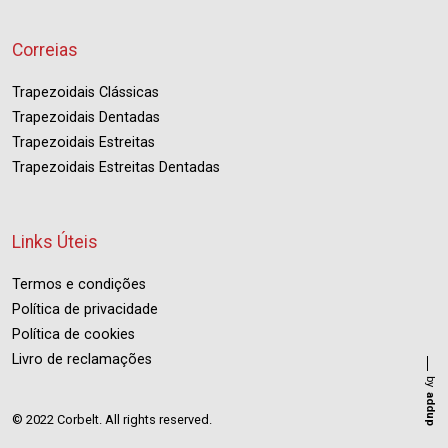
Correias
Trapezoidais Clássicas
Trapezoidais Dentadas
Trapezoidais Estreitas
Trapezoidais Estreitas Dentadas
Links Úteis
Termos e condições
Política de privacidade
Política de cookies
Livro de reclamações
by
addup
© 2022 Corbelt. All rights reserved.