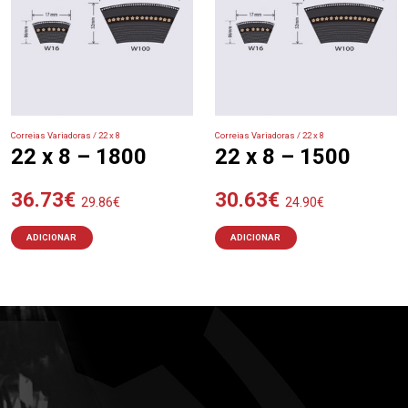
Correias Variadoras / 22 x 8
Correias Variadoras / 22 x 8
22 x 8 – 1800
22 x 8 – 1500
36.73
€
30.63
€
29.86
€
24.90
€
ADICIONAR
ADICIONAR