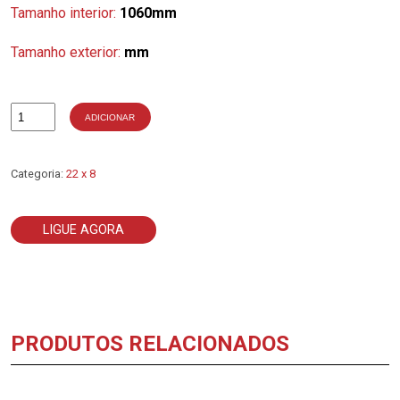
Tamanho interior:
1060mm
Tamanho exterior:
mm
ADICIONAR
Quantidade
de
22
x
Categoria:
22 x 8
8
-
1060
LIGUE AGORA
PRODUTOS RELACIONADOS