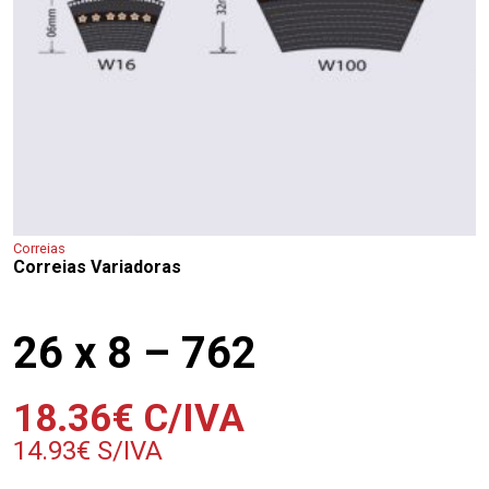
Correias
Correias Variadoras
26 x 8 – 762
18.36
€
C/IVA
14.93
€
S/IVA