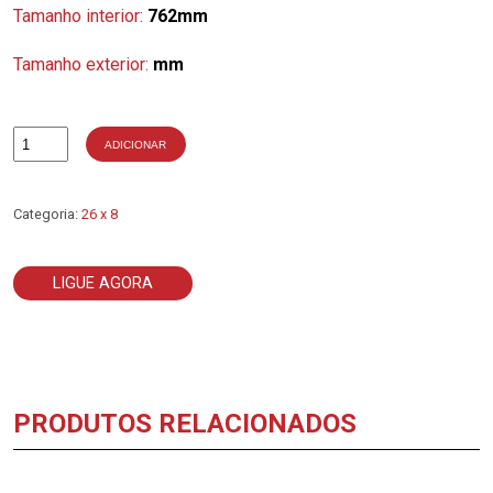
Tamanho interior:
762mm
Tamanho exterior:
mm
ADICIONAR
Quantidade
de
26
x
Categoria:
26 x 8
8
-
762
LIGUE AGORA
PRODUTOS RELACIONADOS