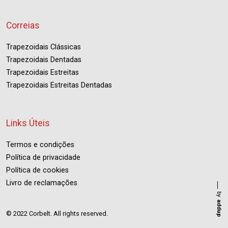
Correias
Trapezoidais Clássicas
Trapezoidais Dentadas
Trapezoidais Estreitas
Trapezoidais Estreitas Dentadas
Links Úteis
Termos e condições
Política de privacidade
Política de cookies
Livro de reclamações
by
addup
© 2022 Corbelt. All rights reserved.