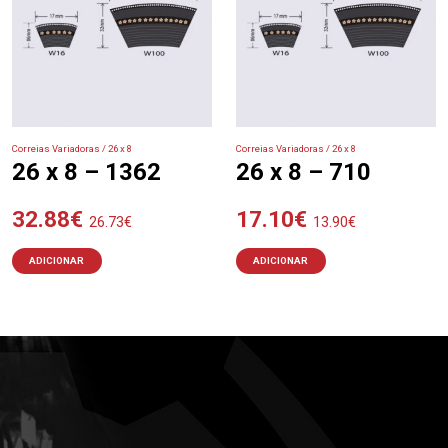
Correias Variadoras / 26 x 8
Correias Variadoras / 26 x 8
26 x 8 – 1362
26 x 8 – 710
32.88
€
17.10
€
26.73
€
13.90
€
ADICIONAR
ADICIONAR