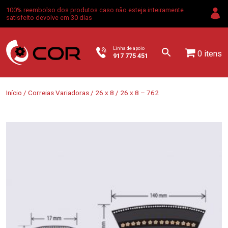
100% reembolso dos produtos caso não esteja inteiramente
satisfeito devolve em 30 dias
Linha de apoio
0 itens
917 775 451
Início
/
Correias Variadoras
/
26 x 8
/ 26 x 8 – 762