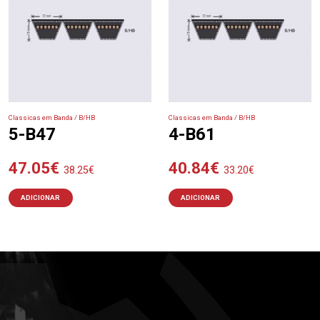
Classicas em Banda / B/HB
Classicas em Banda / B/HB
5-B47
4-B61
47.05
€
40.84
€
38.25
€
33.20
€
ADICIONAR
ADICIONAR