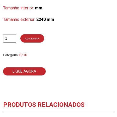
Tamanho interior:
mm
Tamanho exterior:
2240 mm
ADICIONAR
Quantidade
de
3-
B88
Categoria:
B/HB
LIGUE AGORA
PRODUTOS RELACIONADOS