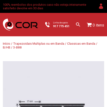
100% reembolso dos produtos caso não esteja inteiramente
satisfeito devolve em 30 dias
Linha de apoio
0 itens
917 775 451
Início
/
Trapezoidais Multiplas ou em Banda
/
Classicas em Banda
/
B/HB
/ 3-B88