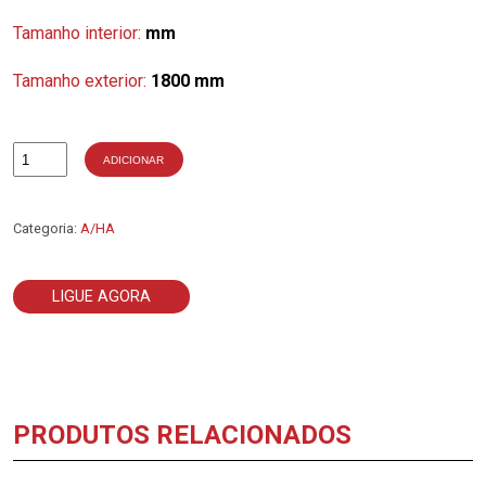
Tamanho interior:
mm
Tamanho exterior:
1800 mm
ADICIONAR
Quantidade
de
4-
A71
Categoria:
A/HA
LIGUE AGORA
PRODUTOS RELACIONADOS