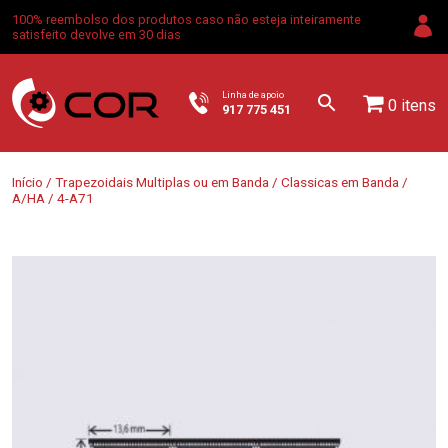
100% reembolso dos produtos caso não esteja inteiramente
satisfeito devolve em 30 dias
Linha de apoio
0 itens
917 775 451
Início
/
Trapezoidais Multiplas ou em Banda
/
Classicas em Banda
/
A/HA
/ 4-A71