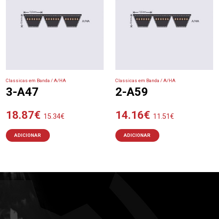
Classicas em Banda / A/HA
Classicas em Banda / A/HA
3-A47
2-A59
18.87
€
14.16
€
15.34
€
11.51
€
ADICIONAR
ADICIONAR