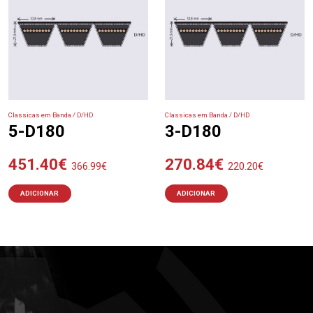
Classicas em Banda / D/HD
Classicas em Banda / D/HD
5-D180
3-D180
451.40
€
270.84
€
366.99
€
220.20
€
ADICIONAR
ADICIONAR