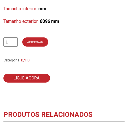
Tamanho interior:
mm
Tamanho exterior:
6096 mm
ADICIONAR
Quantidade
de
4-
D240
Categoria:
D/HD
LIGUE AGORA
PRODUTOS RELACIONADOS