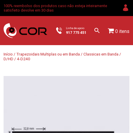
100% reembolso dos produtos caso não esteja inteiramente
satisfeito devolve em 30 dias
Linha de apoio
0 itens
917 775 451
Início
/
Trapezoidais Multiplas ou em Banda
/
Classicas em Banda
/
D/HD
/ 4-D240