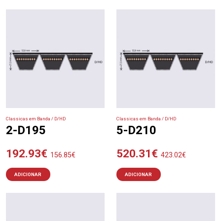
Classicas em Banda / D/HD
Classicas em Banda / D/HD
2-D195
5-D210
192.93
€
520.31
€
156.85
€
423.02
€
ADICIONAR
ADICIONAR