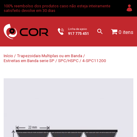
100% reembolso dos produtos caso não esteja inteiramente
satisfeito devolve em 30 dias
Linha de apoio
0 itens
917 775 451
Início
/
Trapezoidais Multiplas ou em Banda
/
Estreitas em Banda serie SP
/
SPC/HSPC
/ 4-SPC11200