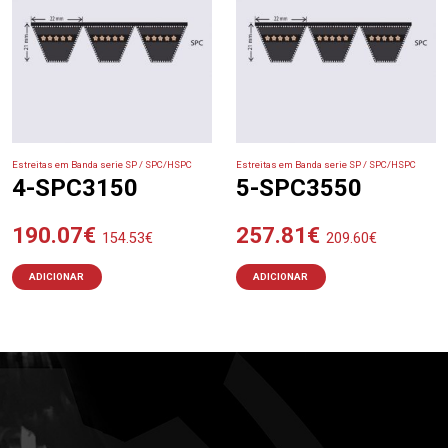
Estreitas em Banda serie SP / SPC/HSPC
Estreitas em Banda serie SP / SPC/HSPC
4-SPC3150
5-SPC3550
190.07
€
257.81
€
154.53
€
209.60
€
ADICIONAR
ADICIONAR