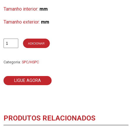
Tamanho interior:
mm
Tamanho exterior:
mm
ADICIONAR
Quantidade
de
4-
SPC11200
Categoria:
SPC/HSPC
LIGUE AGORA
PRODUTOS RELACIONADOS