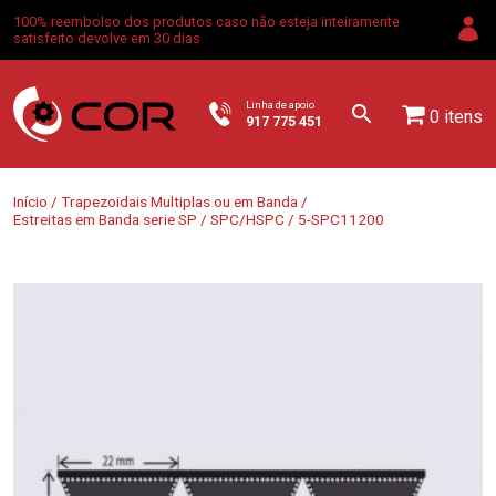
100% reembolso dos produtos caso não esteja inteiramente
satisfeito devolve em 30 dias
Linha de apoio
0 itens
917 775 451
Início
/
Trapezoidais Multiplas ou em Banda
/
Estreitas em Banda serie SP
/
SPC/HSPC
/ 5-SPC11200