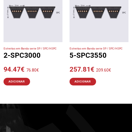
Estreitas em Banda serie SP / SPC/HSPC
Estreitas em Banda serie SP / SPC/HSPC
2-SPC3000
5-SPC3550
94.47
€
257.81
€
76.80
€
209.60
€
ADICIONAR
ADICIONAR