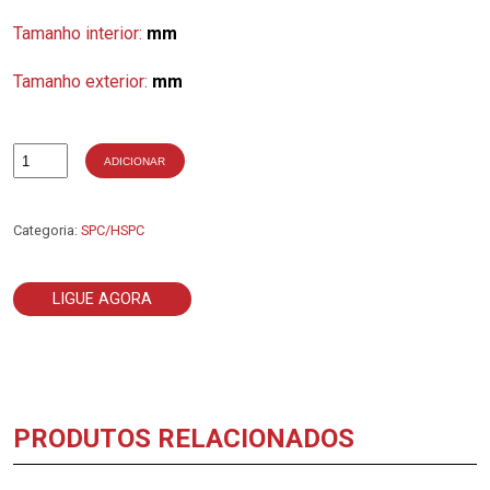
Tamanho interior:
mm
Tamanho exterior:
mm
ADICIONAR
Quantidade
de
5-
SPC11200
Categoria:
SPC/HSPC
LIGUE AGORA
PRODUTOS RELACIONADOS