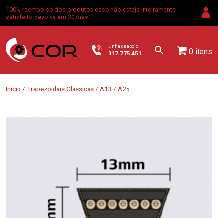
100% reembolso dos produtos caso não esteja inteiramente
satisfeito devolve em 30 dias
Linha de apoio
0 itens
917 775 451
Início
/
Trapezoidais Clássicas
/
A13
/ A25