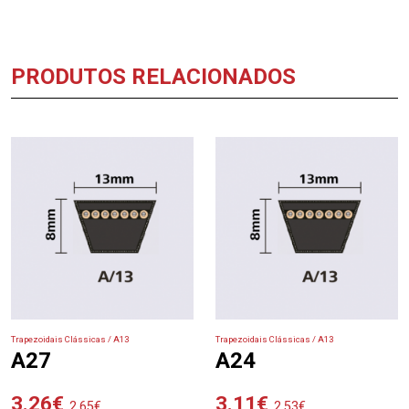
PRODUTOS RELACIONADOS
Trapezoidais Clássicas / A13
Trapezoidais Clássicas / A13
A27
A24
3.26
€
3.11
€
2.65
€
2.53
€