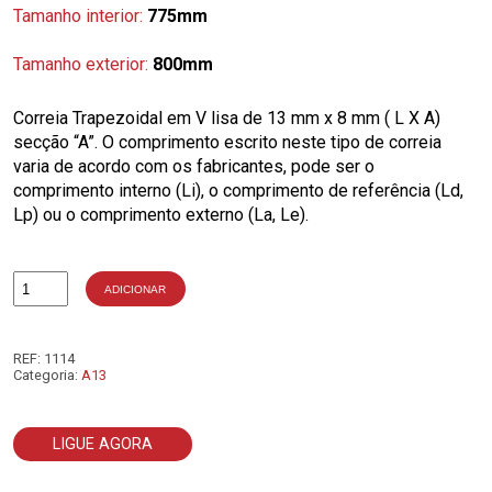
Tamanho interior:
775mm
Tamanho exterior:
800mm
Correia Trapezoidal em V lisa de 13 mm x 8 mm ( L X A)
secção “A”. O comprimento escrito neste tipo de correia
varia de acordo com os fabricantes, pode ser o
comprimento interno (Li), o comprimento de referência (Ld,
Lp) ou o comprimento externo (La, Le).
ADICIONAR
Quantidade
de
A30
1/2
REF:
1114
Categoria:
A13
LIGUE AGORA