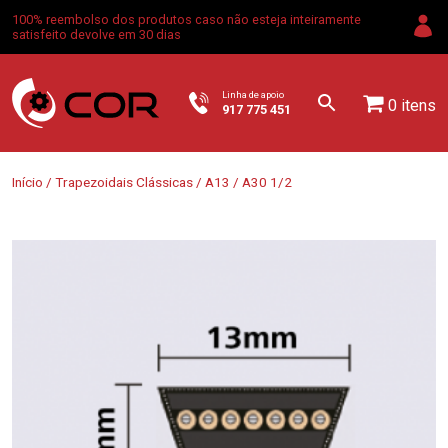
100% reembolso dos produtos caso não esteja inteiramente
satisfeito devolve em 30 dias
Linha de apoio
0 itens
917 775 451
Início
/
Trapezoidais Clássicas
/
A13
/ A30 1/2