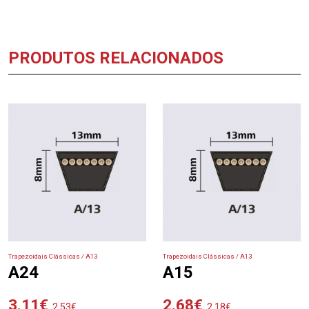
PRODUTOS RELACIONADOS
Trapezoidais Clássicas / A13
Trapezoidais Clássicas / A13
A24
A15
3.11
€
2.68
€
2.53
€
2.18
€