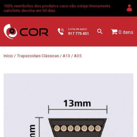
100% reembolso dos produtos caso não esteja inteiramente
satisfeito devolve em 30 dias
Linha de apoio
0 itens
917 775 451
Início
/
Trapezoidais Clássicas
/
A13
/ A35