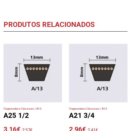
PRODUTOS RELACIONADOS
Trapezoidais Clássicas / A13
Trapezoidais Clássicas / A13
A25 1/2
A21 3/4
3.16
€
2.96
€
2.57
€
2.41
€