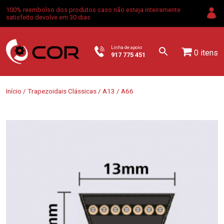
100% reembolso dos produtos caso não esteja inteiramente
satisfeito devolve em 30 dias
Linha de apoio
0 itens
917 775 451
Início
/
Trapezoidais Clássicas
/
A13
/ A66