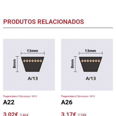
PRODUTOS RELACIONADOS
Trapezoidais Clássicas / A13
Trapezoidais Clássicas / A13
A22
A26
3.02
€
3.17
€
2.46
€
2.58
€