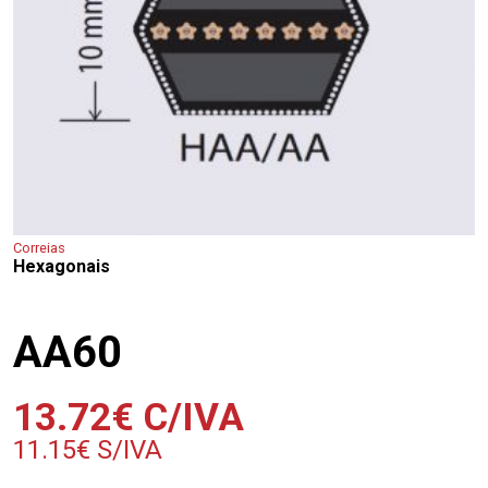
Correias
Hexagonais
AA60
13.72
€
C/IVA
11.15
€
S/IVA