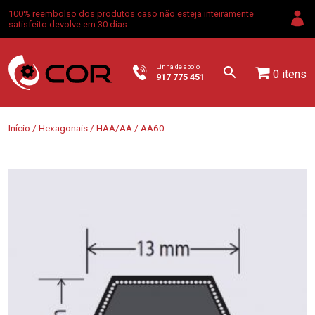
100% reembolso dos produtos caso não esteja inteiramente
satisfeito devolve em 30 dias
Linha de apoio
0 itens
917 775 451
Início
/
Hexagonais
/
HAA/AA
/ AA60