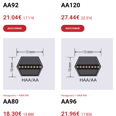
AA92
AA120
21.04
€
27.44
€
17.11
€
22.31
€
ADICIONAR
ADICIONAR
Hexagonais / HAA/AA
Hexagonais / HAA/AA
AA80
AA96
18.30
€
21.96
€
14.88
€
17.85
€