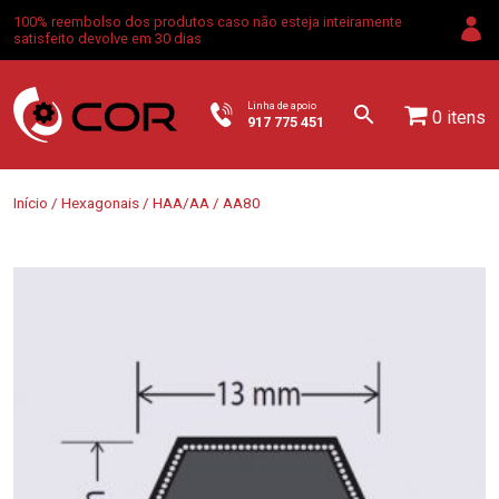
100% reembolso dos produtos caso não esteja inteiramente
satisfeito devolve em 30 dias
Linha de apoio
0 itens
917 775 451
Início
/
Hexagonais
/
HAA/AA
/ AA80