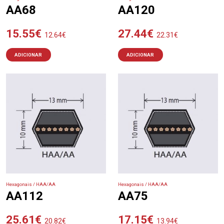
AA68
AA120
15.55
€
27.44
€
12.64
€
22.31
€
ADICIONAR
ADICIONAR
Hexagonais / HAA/AA
Hexagonais / HAA/AA
AA112
AA75
25.61
€
17.15
€
20.82
€
13.94
€