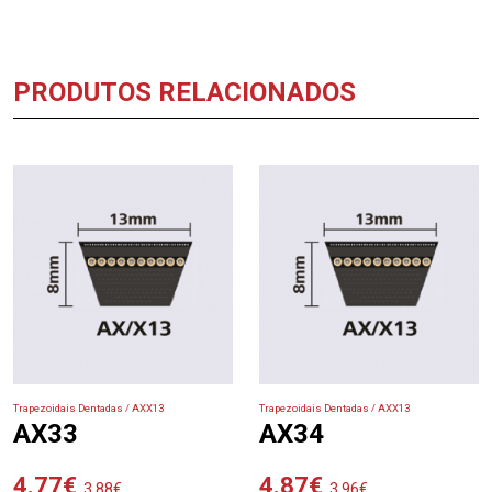
PRODUTOS RELACIONADOS
Trapezoidais Dentadas / AXX13
Trapezoidais Dentadas / AXX13
AX33
AX34
4.77
€
4.87
€
3.88
€
3.96
€