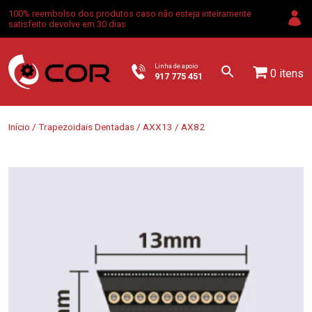
100% reembolso dos produtos caso não esteja inteiramente
satisfeito devolve em 30 dias
Linha de apoio
0 itens
917 775 451
Início
/
Trapezoidais Dentadas
/
AXX13
/ AX82