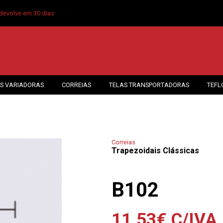
devolve em 30 dias
S VARIADORAS
CORREIAS
TELAS TRANSPORTADORAS
TEFL
Correias
Trapezoidais Clássicas
B102
11.53
€
C/IVA