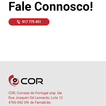
Fale Connosco!
917 775 451
COR, Correias de Portugal unip. lda
Rua Joaquim Sá Leonardo, Lote 12
4760-042 V.N. de Famalicão