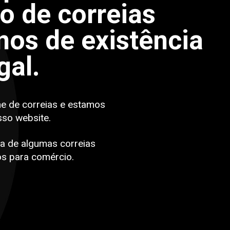
po de correias
os de existência
gal.
ne de correias e estamos
sso website.
a de algumas correias
s para comércio.