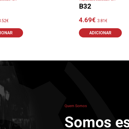
B32
4.69
€
3.52
€
3.81
€
CIONAR
ADICIONAR
Quem Somos
Somos es