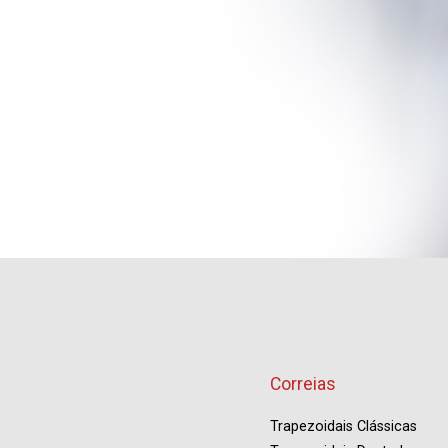
Correias
Trapezoidais Clássicas