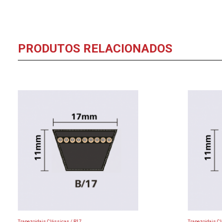
PRODUTOS RELACIONADOS
Trapezoidais Clássicas / B17
Trapezoidais Cl