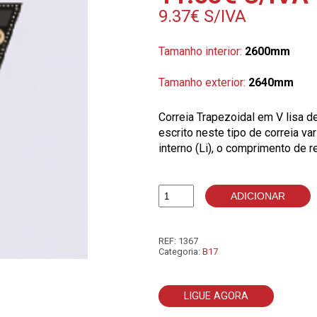
9.37
€
S/IVA
Tamanho interior:
2600mm
Tamanho exterior:
2640mm
Correia Trapezoidal em V lisa 
escrito neste tipo de correia v
interno (Li), o comprimento de r
ADICIONAR
Quantidade
de
B102
REF:
1367
Categoria:
B17
LIGUE AGORA