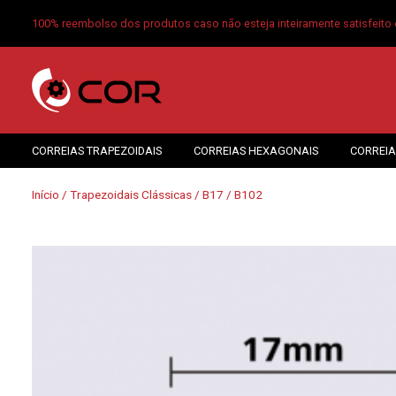
100% reembolso dos produtos caso não esteja inteiramente satisfeito 
CORREIAS TRAPEZOIDAIS
CORREIAS HEXAGONAIS
CORREIA
Início
/
Trapezoidais Clássicas
/
B17
/ B102