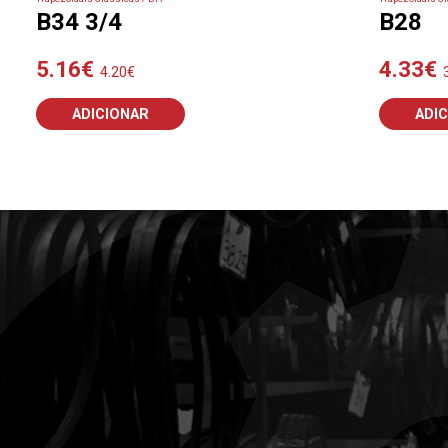
B34 3/4
B28
5.16
€
4.33
€
4.20
€
ADICIONAR
ADI