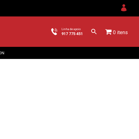
Linha de apoio
0 itens
917 775 451
ON