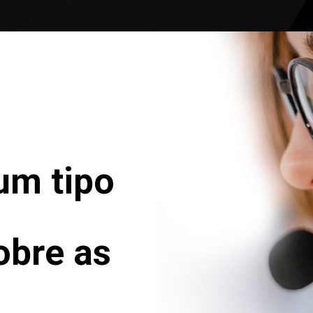
um tipo
obre as