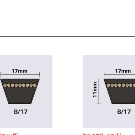
ássicas / B17
Trapezoidais Clássicas / B17