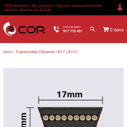
100% reembolso dos produtos caso não esteja inteiramente
satisfeito devolve em 30 dias
Linha de apoio
0 itens
917 775 451
Início
/
Trapezoidais Clássicas
/
B17
/ B107