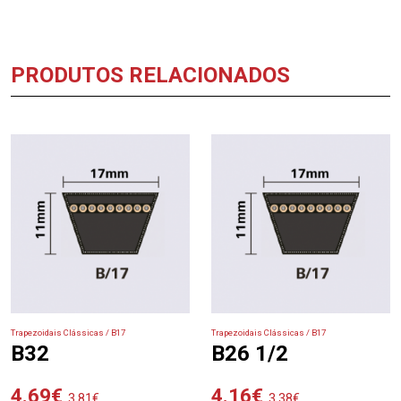
PRODUTOS RELACIONADOS
Trapezoidais Clássicas / B17
Trapezoidais Clássicas / B17
B32
B26 1/2
4.69
€
4.16
€
3.81
€
3.38
€