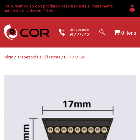
100% reembolso dos produtos caso não esteja inteiramente
satisfeito devolve em 30 dias
Linha de apoio
0 itens
917 775 451
Início
/
Trapezoidais Clássicas
/
B17
/ B120