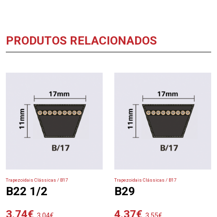
PRODUTOS RELACIONADOS
Trapezoidais Clássicas / B17
Trapezoidais Clássicas / B17
B22 1/2
B29
3.74
€
4.37
€
3.04
€
3.55
€