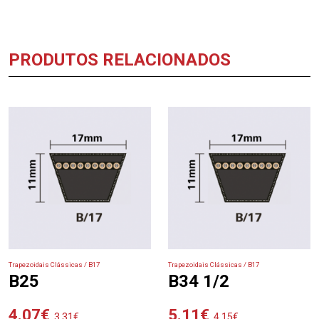
PRODUTOS RELACIONADOS
Trapezoidais Clássicas / B17
Trapezoidais Clássicas / B17
B25
B34 1/2
4.07
€
5.11
€
3.31
€
4.15
€