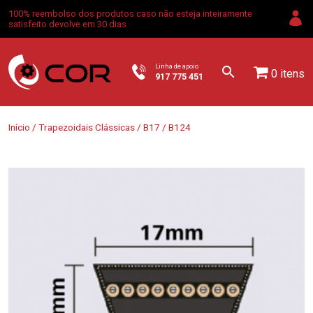
100% reembolso dos produtos caso não esteja inteiramente
satisfeito devolve em 30 dias
Linha de apoio
0 itens
917 775 451
Início
/
Trapezoidais Clássicas
/
B17
/ B124