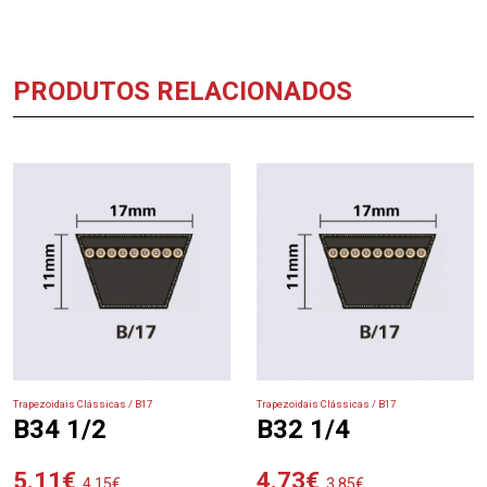
PRODUTOS RELACIONADOS
Trapezoidais Clássicas / B17
Trapezoidais Clássicas / B17
B34 1/2
B32 1/4
5.11
€
4.73
€
4.15
€
3.85
€