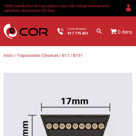
100% reembolso dos produtos caso não esteja inteiramente
satisfeito devolve em 30 dias
Linha de apoio
0 itens
917 775 451
Início
/
Trapezoidais Clássicas
/
B17
/ B151