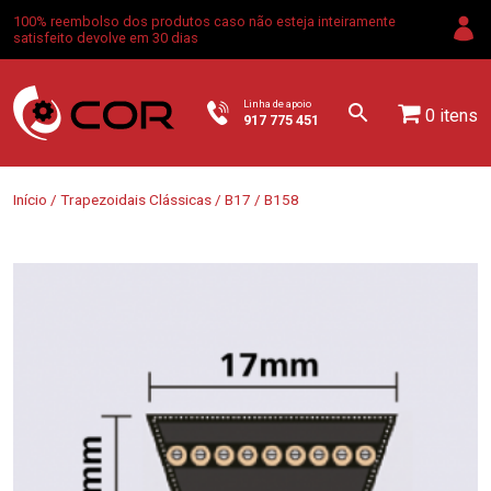
100% reembolso dos produtos caso não esteja inteiramente
satisfeito devolve em 30 dias
Linha de apoio
0 itens
917 775 451
Início
/
Trapezoidais Clássicas
/
B17
/ B158