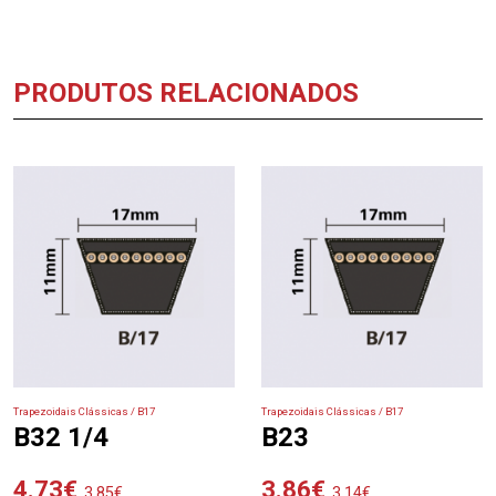
PRODUTOS RELACIONADOS
Trapezoidais Clássicas / B17
Trapezoidais Clássicas / B17
B32 1/4
B23
4.73
€
3.86
€
3.85
€
3.14
€