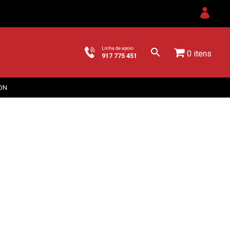
Linha de apoio
0 itens
917 775 451
ON