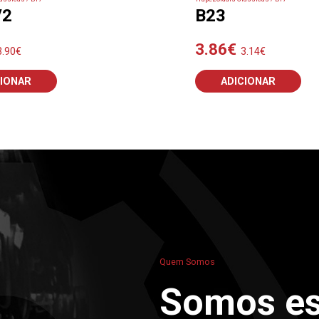
/2
B23
3.86
€
3.90
€
3.14
€
CIONAR
ADICIONAR
Quem Somos
Somos es