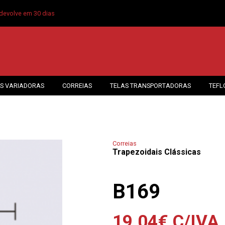
devolve em 30 dias
S VARIADORAS
CORREIAS
TELAS TRANSPORTADORAS
TEFL
Correias
Trapezoidais Clássicas
B169
19.04
€
C/IVA