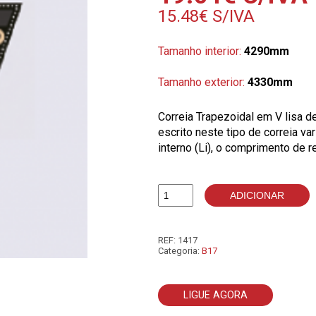
15.48
€
S/IVA
Tamanho interior:
4290mm
Tamanho exterior:
4330mm
Correia Trapezoidal em V lisa 
escrito neste tipo de correia v
interno (Li), o comprimento de r
ADICIONAR
Quantidade
de
B169
REF:
1417
Categoria:
B17
LIGUE AGORA