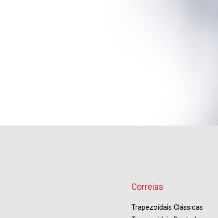
Correias
Trapezoidais Clássicas