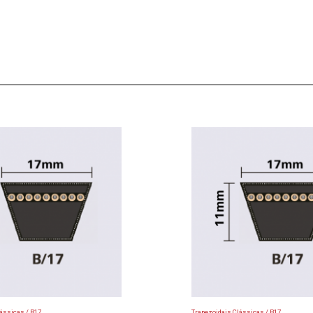
ássicas / B17
Trapezoidais Clássicas / B17