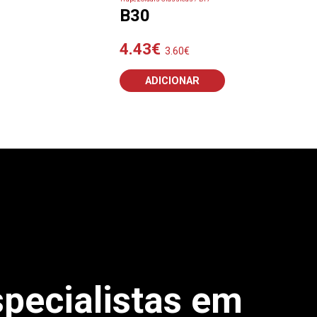
B30
4.43
€
3.60
€
ADICIONAR
pecialistas em