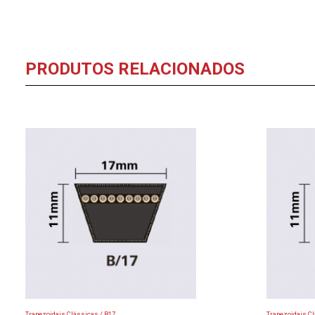
PRODUTOS RELACIONADOS
Trapezoidais Clássicas / B17
Trapezoidais Cl