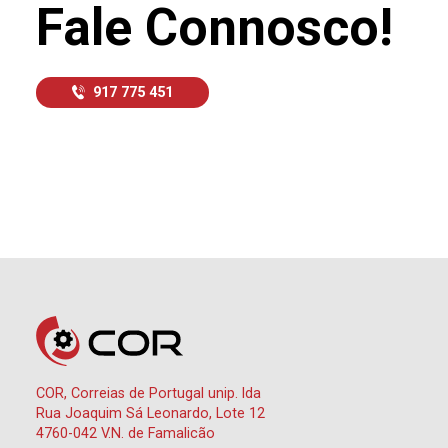
Fale Connosco!
917 775 451
COR, Correias de Portugal unip. lda
Rua Joaquim Sá Leonardo, Lote 12
4760-042 V.N. de Famalicão