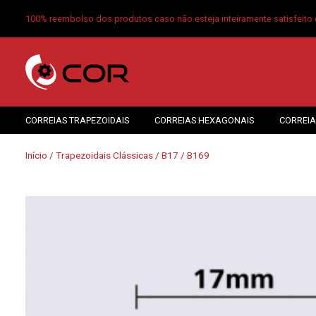
100% reembolso dos produtos caso não esteja inteiramente satisfeito 
CORREIAS TRAPEZOIDAIS
CORREIAS HEXAGONAIS
CORREIA
Início
/
Trapezoidais Clássicas
/
B17
/ B169