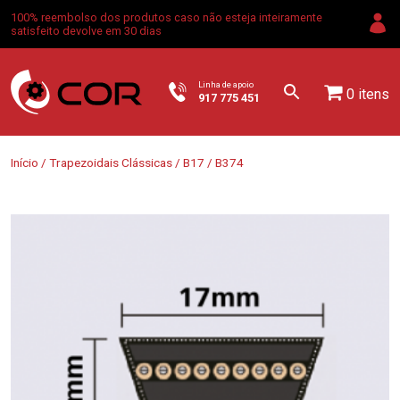
100% reembolso dos produtos caso não esteja inteiramente
satisfeito devolve em 30 dias
Linha de apoio
0 itens
917 775 451
Início
/
Trapezoidais Clássicas
/
B17
/ B374