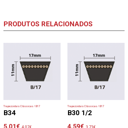
PRODUTOS RELACIONADOS
Trapezoidais Clássicas / B17
Trapezoidais Clássicas / B17
B34
B30 1/2
5.01
€
4.59
€
4.07
€
3.73
€