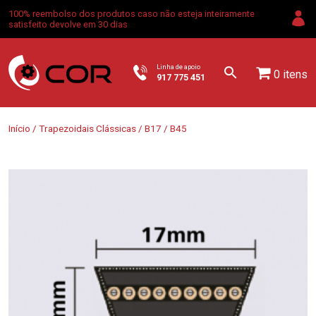
100% reembolso dos produtos caso não esteja inteiramente
satisfeito devolve em 30 dias
Linha de apoio
0 itens
917 775 451
Início
/
Trapezoidais Clássicas
/
B17
/ B45