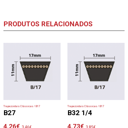
PRODUTOS RELACIONADOS
Trapezoidais Clássicas / B17
Trapezoidais Clássicas / B17
B27
B32 1/4
4.26
€
4.73
€
3.46
€
3.85
€