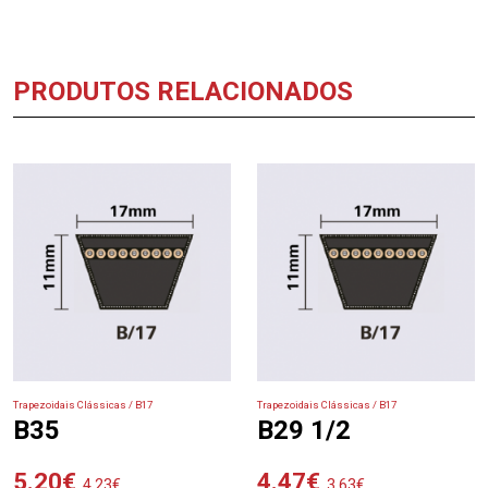
PRODUTOS RELACIONADOS
Trapezoidais Clássicas / B17
Trapezoidais Clássicas / B17
B35
B29 1/2
5.20
€
4.47
€
4.23
€
3.63
€