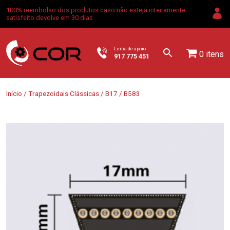
100% reembolso dos produtos caso não esteja inteiramente
satisfeito devolve em 30 dias
Linha de apoio
0 itens
917 775 451
Início
/
Trapezoidais Clássicas
/
B17
/ B583