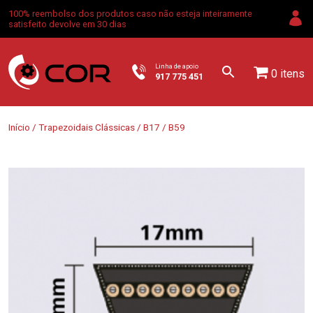
100% reembolso dos produtos caso não esteja inteiramente
satisfeito devolve em 30 dias
Linha de apoio
0 itens
917 775 451
Início
/
Trapezoidais Clássicas
/
B17
/ B59