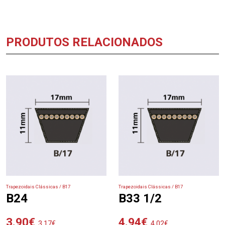
PRODUTOS RELACIONADOS
Trapezoidais Clássicas / B17
Trapezoidais Clássicas / B17
B24
B33 1/2
3.90
€
4.94
€
3.17
€
4.02
€