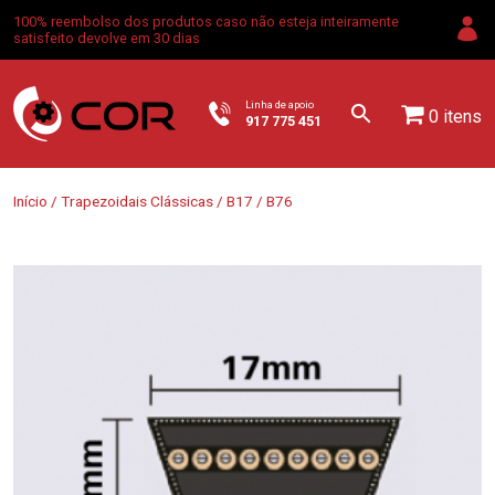
100% reembolso dos produtos caso não esteja inteiramente
satisfeito devolve em 30 dias
Linha de apoio
0 itens
917 775 451
Início
/
Trapezoidais Clássicas
/
B17
/ B76