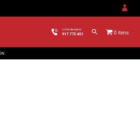
Linha de apoio
0 itens
917 775 451
ON