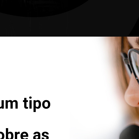
um tipo
obre as