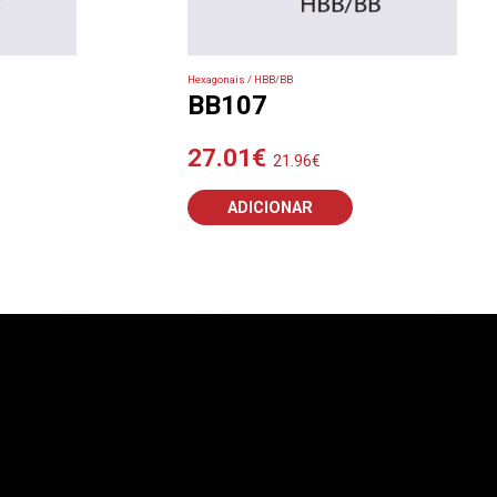
Hexagonais / HBB/BB
BB107
27.01
€
21.96
€
ADICIONAR