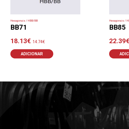
Hexagonais / HBB/BB
Hexagonais / 
BB71
BB85
18.13
€
22.39
14.74
€
ADICIONAR
ADI