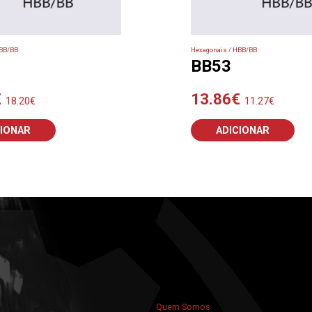
HBB/BB
Hexagonais / HBB/BB
BB53
€
13.86
€
18.20
€
11.27
€
CIONAR
ADICIONAR
Quem Somos