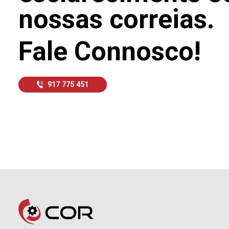
nossas correias.
Fale Connosco!
917 775 451