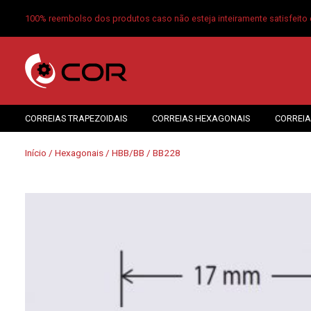
100% reembolso dos produtos caso não esteja inteiramente satisfeito 
CORREIAS TRAPEZOIDAIS
CORREIAS HEXAGONAIS
CORREIA
Início
/
Hexagonais
/
HBB/BB
/ BB228