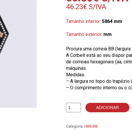
46.23
€
S/IVA
Tamanho interior:
5864 mm
Tamanho exterior:
mm
Procura uma correia BB (largura
A Corbelt está ao seu dispor p
de correias hexagonais (aa, cin
máquinas.
Medidas:
– A largura no topo do trapézio 
– O comprimento interno ou o c
ADICIONAR
Quantidade
de
BB228
Categoria:
HBB/BB