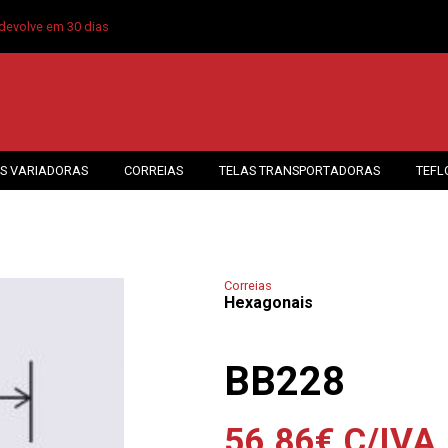
devolve em 30 dias
S VARIADORAS
CORREIAS
TELAS TRANSPORTADORAS
TEFL
Correias
Hexagonais
BB228
56.86
€
C/IVA