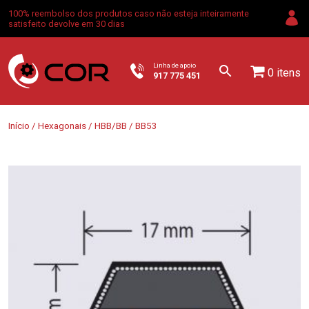
100% reembolso dos produtos caso não esteja inteiramente
satisfeito devolve em 30 dias
Linha de apoio
0 itens
917 775 451
Início
/
Hexagonais
/
HBB/BB
/ BB53