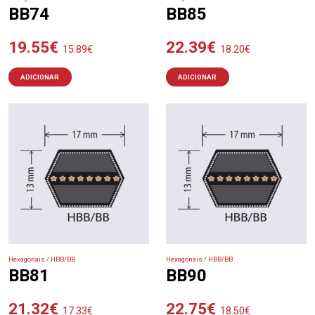
BB74
BB85
19.55
€
22.39
€
15.89
€
18.20
€
ADICIONAR
ADICIONAR
Hexagonais / HBB/BB
Hexagonais / HBB/BB
BB81
BB90
21.32
€
22.75
€
17.33
€
18.50
€