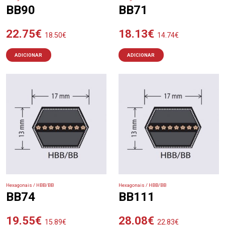
BB90
BB71
22.75
€
18.13
€
18.50
€
14.74
€
ADICIONAR
ADICIONAR
Hexagonais / HBB/BB
Hexagonais / HBB/BB
BB74
BB111
19.55
€
28.08
€
15.89
€
22.83
€