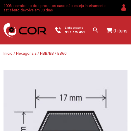
100% reembolso dos produtos caso não esteja inteiramente
satisfeito devolve em 30 dias
Linha de apoio
0 itens
917 775 451
Início
/
Hexagonais
/
HBB/BB
/ BB60