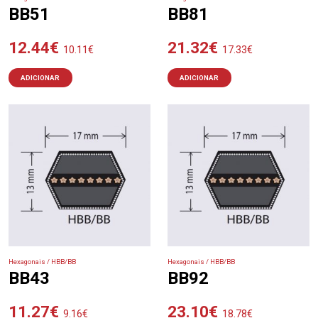
BB51
BB81
12.44
€
21.32
€
10.11
€
17.33
€
ADICIONAR
ADICIONAR
Hexagonais / HBB/BB
Hexagonais / HBB/BB
BB43
BB92
11.27
€
23.10
€
9.16
€
18.78
€