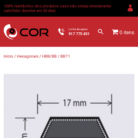
100% reembolso dos produtos caso não esteja inteiramente
satisfeito devolve em 30 dias
Linha de apoio
0 itens
917 775 451
Início
/
Hexagonais
/
HBB/BB
/ BB71