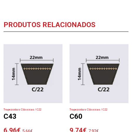
PRODUTOS RELACIONADOS
Trapezoidais Clássicas / C22
Trapezoidais Clássicas / C22
C43
C60
6.96
€
9.74
€
5.66
€
7.92
€