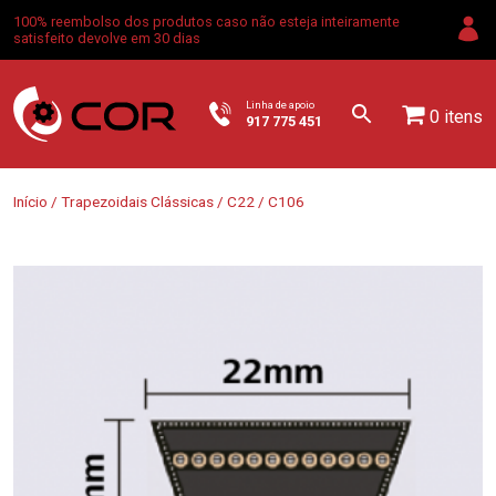
100% reembolso dos produtos caso não esteja inteiramente
satisfeito devolve em 30 dias
Linha de apoio
0 itens
917 775 451
Início
/
Trapezoidais Clássicas
/
C22
/ C106