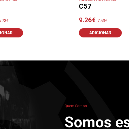
C57
9.26
€
6.73
€
7.53
€
CIONAR
ADICIONAR
Quem Somos
Somos es