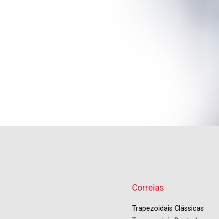
Correias
Trapezoidais Clássicas