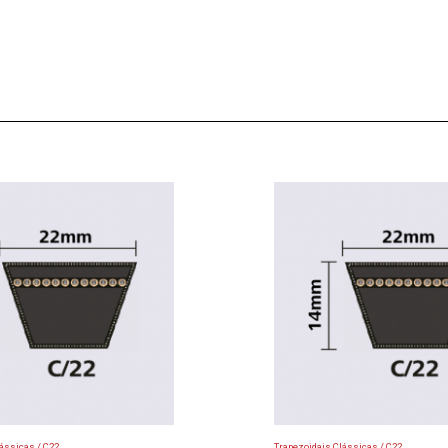
ássicas / C22
Trapezoidais Clássicas / C22