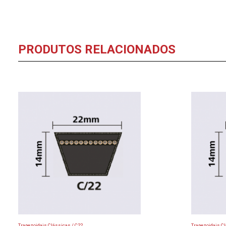
PRODUTOS RELACIONADOS
Trapezoidais Clássicas / C22
Trapezoidais Cl