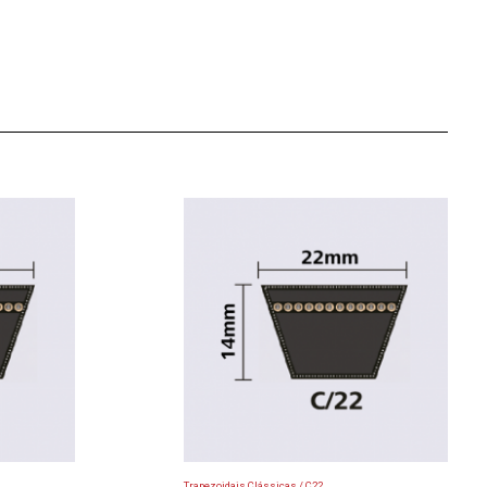
Trapezoidais Clássicas / C22