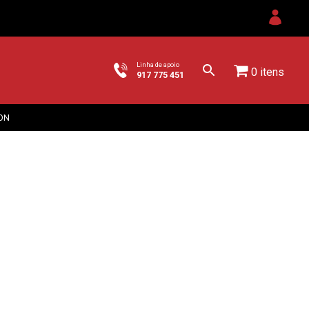
Linha de apoio
0 itens
917 775 451
ON