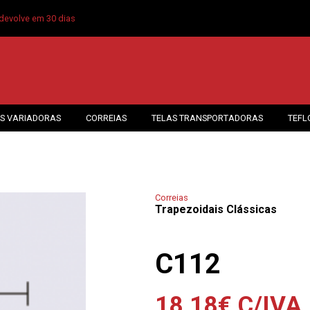
devolve em 30 dias
S VARIADORAS
CORREIAS
TELAS TRANSPORTADORAS
TEFL
Correias
Trapezoidais Clássicas
C112
18.18
€
C/IVA