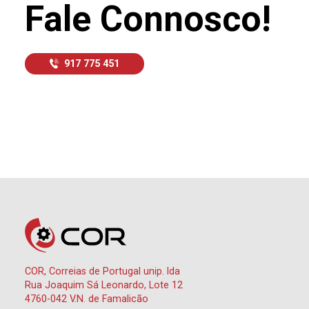
Fale Connosco!
917 775 451
COR, Correias de Portugal unip. lda
Rua Joaquim Sá Leonardo, Lote 12
4760-042 V.N. de Famalicão