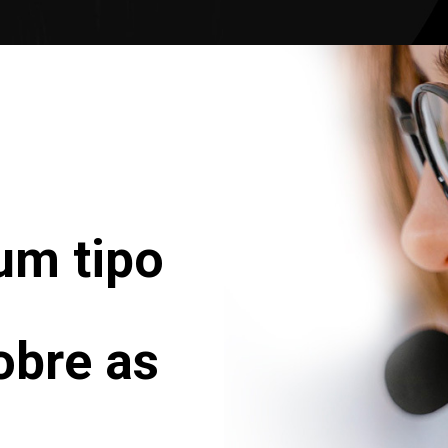
um tipo
obre as