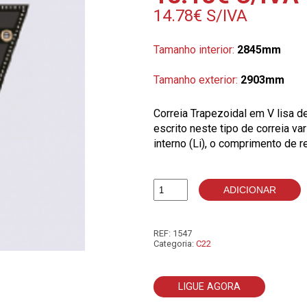
14.78
€
S/IVA
Tamanho interior:
2845mm
Tamanho exterior:
2903mm
Correia Trapezoidal em V lisa 
escrito neste tipo de correia v
interno (Li), o comprimento de r
ADICIONAR
Quantidade
de
C112
REF:
1547
Categoria:
C22
LIGUE AGORA