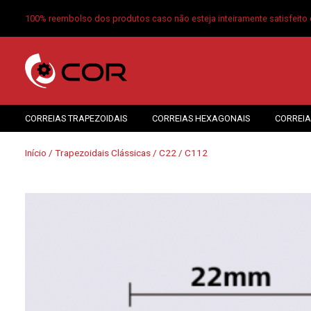
100% reembolso dos produtos caso não esteja inteiramente satisfeito 
CORREIAS TRAPEZOIDAIS
CORREIAS HEXAGONAIS
CORREIA
Início
/
Trapezoidais Clássicas
/
C22
/ C112