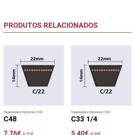
PRODUTOS RELACIONADOS
Trapezoidais Clássicas / C22
Trapezoidais Clássicas / C22
C48
C33 1/4
7.76
€
5.40
€
6.31
€
4.39
€