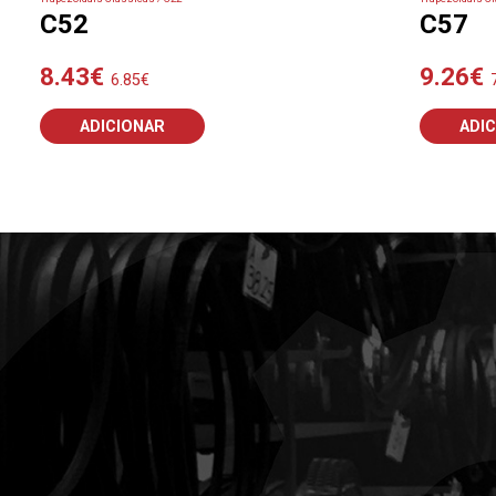
C52
C57
8.43
€
9.26
€
6.85
€
ADICIONAR
ADI