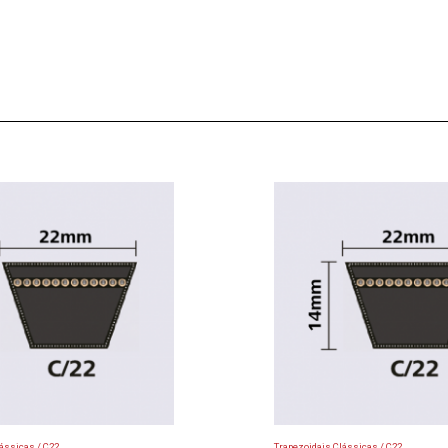
ássicas / C22
Trapezoidais Clássicas / C22