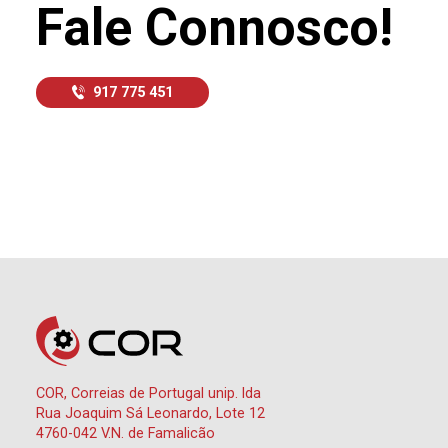
Fale Connosco!
917 775 451
COR, Correias de Portugal unip. lda
Rua Joaquim Sá Leonardo, Lote 12
4760-042 V.N. de Famalicão