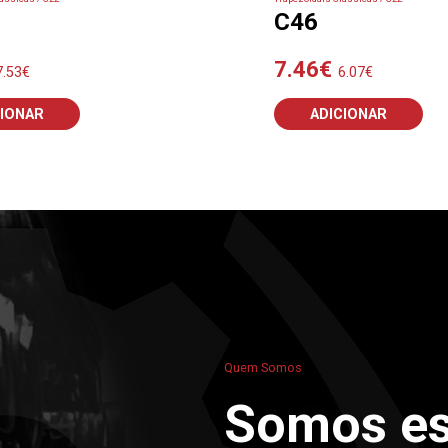
C46
7.46
€
7.53
€
6.07
€
CIONAR
ADICIONAR
Quem Somos
Somos es