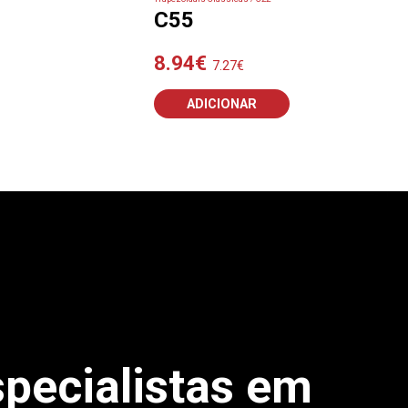
C55
8.94
€
7.27
€
ADICIONAR
pecialistas em