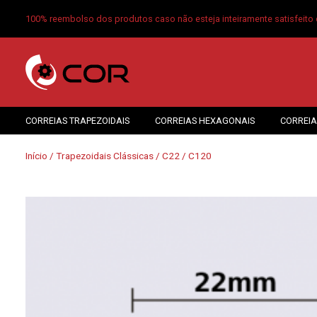
100% reembolso dos produtos caso não esteja inteiramente satisfeito 
CORREIAS TRAPEZOIDAIS
CORREIAS HEXAGONAIS
CORREIA
Início
/
Trapezoidais Clássicas
/
C22
/ C120