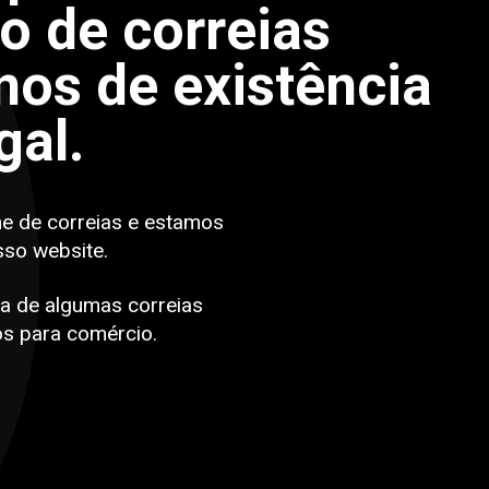
po de correias
os de existência
gal.
ne de correias e estamos
sso website.
a de algumas correias
s para comércio.