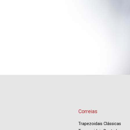
Correias
Trapezoidais Clássicas