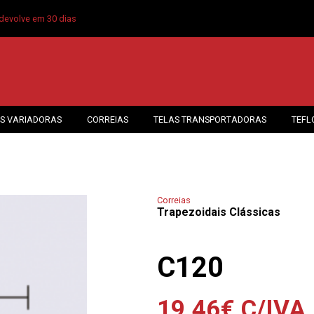
devolve em 30 dias
S VARIADORAS
CORREIAS
TELAS TRANSPORTADORAS
TEFL
Correias
Trapezoidais Clássicas
C120
19.46
€
C/IVA