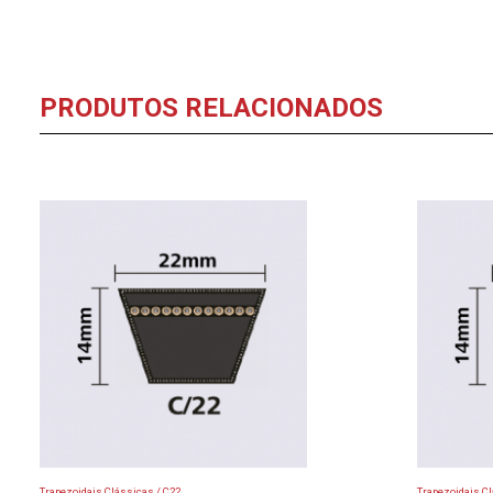
PRODUTOS RELACIONADOS
Trapezoidais Clássicas / C22
Trapezoidais Cl