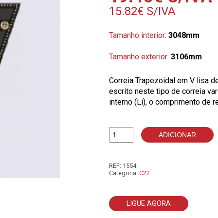
15.82
€
S/IVA
Tamanho interior:
3048mm
Tamanho exterior:
3106mm
Correia Trapezoidal em V lisa 
escrito neste tipo de correia v
interno (Li), o comprimento de r
ADICIONAR
Quantidade
de
C120
REF:
1554
Categoria:
C22
LIGUE AGORA