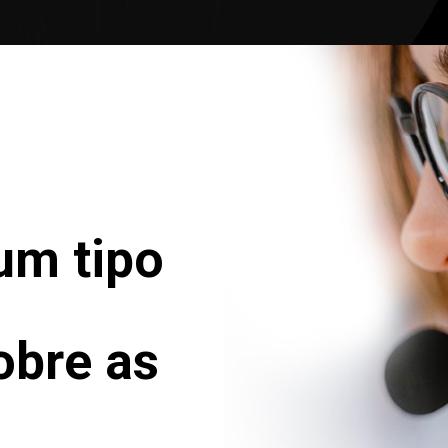
um tipo
obre as