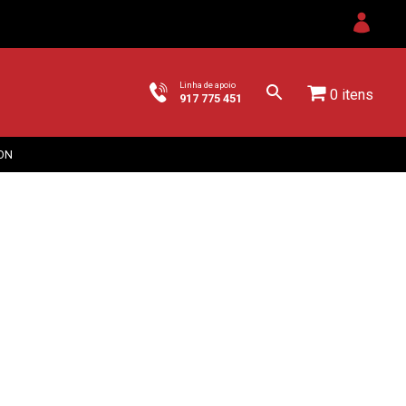
Linha de apoio
0 itens
917 775 451
ON