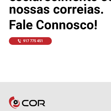
nossas correias.
Fale Connosco!
917 775 451