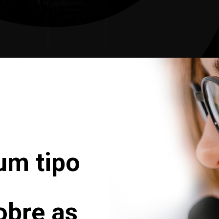
um tipo
obre as