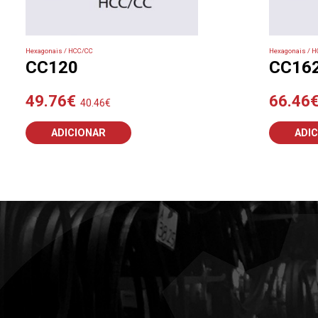
Hexagonais / HCC/CC
Hexagonais / 
CC120
CC16
49.76
€
66.46
40.46
€
ADICIONAR
ADI