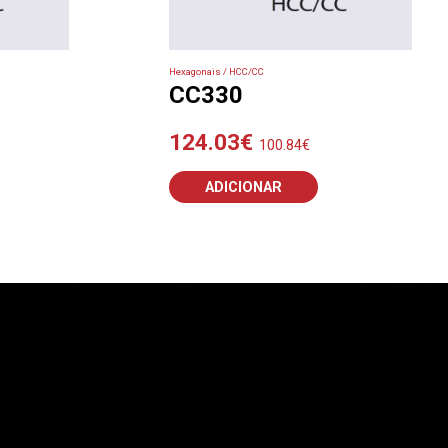
Hexagonais / HCC/CC
CC330
124.03
€
100.84
€
ADICIONAR