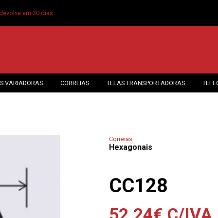
devolve em 30 dias
S VARIADORAS
CORREIAS
TELAS TRANSPORTADORAS
TEFL
Correias
Hexagonais
CC128
52.24
€
C/IVA