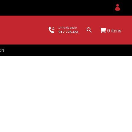
Linha de apoio
0 itens
917 775 451
ON