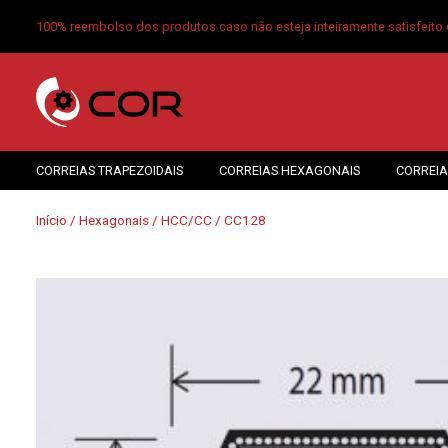
100% reembolso dos produtos caso não esteja inteiramente satisfeito 
CORREIAS TRAPEZOIDAIS
CORREIAS HEXAGONAIS
CORREIA
Início
/
Hexagonais
/
HCC/CC
/ CC128