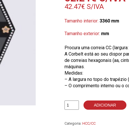
42.47
€
S/IVA
Tamanho interior:
3360 mm
Tamanho exterior:
mm
Procura uma correia CC (largura
A Corbelt está ao seu dispor p
de correias hexagonais (aa, cin
máquinas.
Medidas:
– A largura no topo do trapézio 
– O comprimento interno ou o c
ADICIONAR
Quantidade
de
CC128
Categoria:
HCC/CC