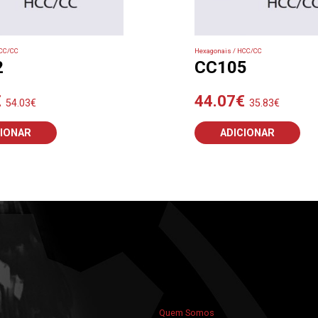
HCC/CC
Hexagonais / HCC/CC
2
CC105
€
44.07
€
54.03
€
35.83
€
CIONAR
ADICIONAR
Quem Somos