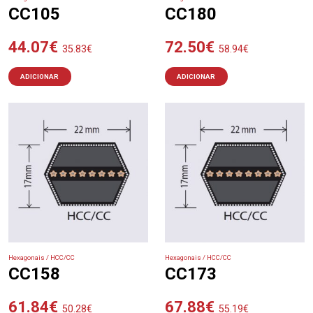
CC105
CC180
44.07
€
72.50
€
35.83
€
58.94
€
ADICIONAR
ADICIONAR
Hexagonais / HCC/CC
Hexagonais / HCC/CC
CC158
CC173
61.84
€
67.88
€
50.28
€
55.19
€