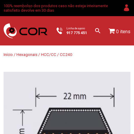
100% reembolso dos produtos caso não esteja inteiramente
satisfeito devolve em 30 dias
Linha de apoio
0 itens
917 775 451
Início
/
Hexagonais
/
HCC/CC
/ CC240