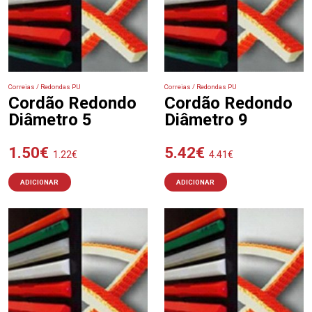
Correias / Redondas PU
Correias / Redondas PU
Cordão Redondo
Cordão Redondo
Diâmetro 5
Diâmetro 9
1.50
€
5.42
€
1.22
€
4.41
€
ADICIONAR
ADICIONAR