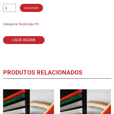
ADICIONAR
Quantidade
de
Cordão
Redondo
Categoria:
Redondas PU
Diâmetro
6
LIGUE AGORA
PRODUTOS RELACIONADOS