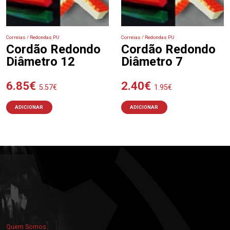
Correias / Redondas PU
Correias / Redondas PU
Cordão Redondo
Cordão Redondo
Diâmetro 12
Diâmetro 7
6.85
€
2.40
€
5.57
€
1.95
€
ADICIONAR
ADICIONAR
Quem Somos