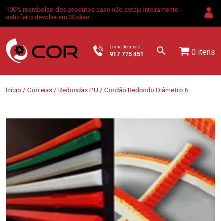
100% reembolso dos produtos caso não esteja inteiramente
satisfeito devolve em 30 dias
Linha de apoio
0 itens
917 775 451
Início
/
Correias
/
Redondas PU
/ Cordão Redondo Diâmetro 6