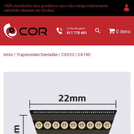
100% reembolso dos produtos caso não esteja inteiramente
satisfeito devolve em 30 dias
Linha de apoio
0 itens
917 775 451
Início
/
Trapezoidais Dentadas
/
CXX22
/ CX190