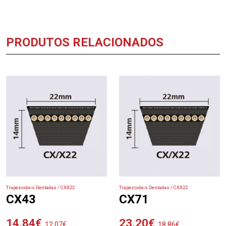
PRODUTOS RELACIONADOS
Trapezoidais Dentadas / CXX22
Trapezoidais Dentadas / CXX22
CX43
CX71
14.84
€
23.20
€
12.07
€
18.86
€