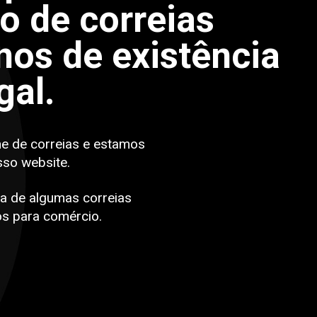
po de correias
os de existência
gal.
ne de correias e estamos
sso website.
a de algumas correias
s para comércio.