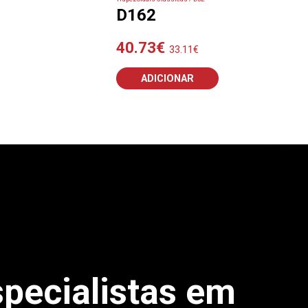
D162
40.73
€
33.11
€
ADICIONAR
pecialistas em