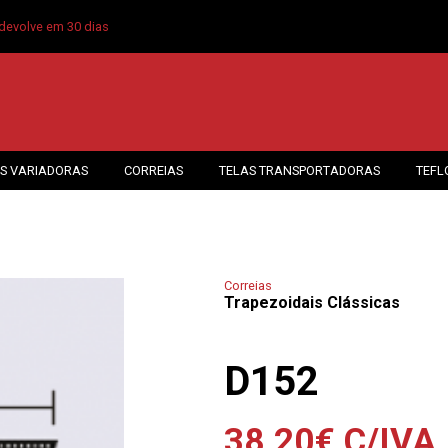
devolve em 30 dias
S VARIADORAS
CORREIAS
TELAS TRANSPORTADORAS
TEFL
Correias
Trapezoidais Clássicas
D152
38.20
€
C/IVA