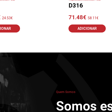
D316
€
71.48
€
24.53
€
58.11
€
CIONAR
ADICIONAR
Quem Somos
Somos es