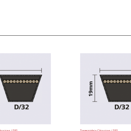
ássicas / D32
Trapezoidais Clássicas / D32