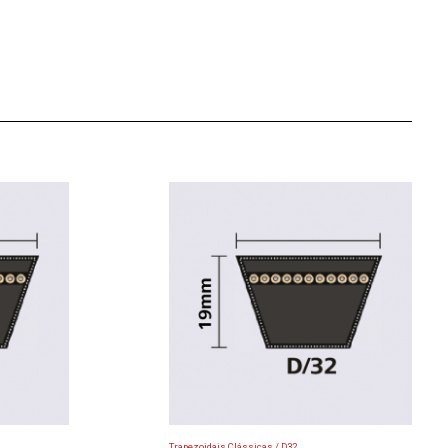
Trapezoidais Clássicas / D32