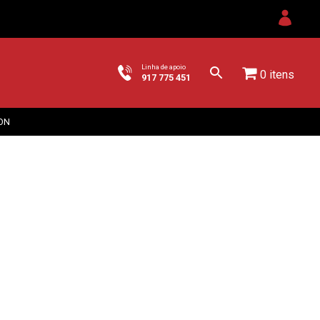
Linha de apoio
0 itens
917 775 451
ON