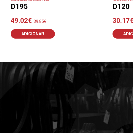
D195
D120
49.02
€
30.17
39.85
€
ADICIONAR
ADI