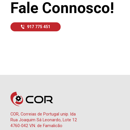
Fale Connosco!
917 775 451
COR, Correias de Portugal unip. lda
Rua Joaquim Sá Leonardo, Lote 12
4760-042 V.N. de Famalicão