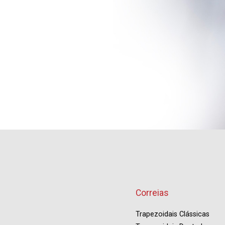
Correias
Trapezoidais Clássicas