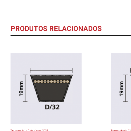
PRODUTOS RELACIONADOS
Trapezoidais Clássicas / D32
Trapezoidais Cl