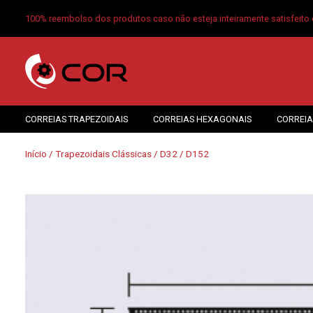
100% reembolso dos produtos caso não esteja inteiramente satisfeito 
CORREIAS TRAPEZOIDAIS
CORREIAS HEXAGONAIS
CORREIA
Início
/
Trapezoidais Clássicas
/
D32
/ D152