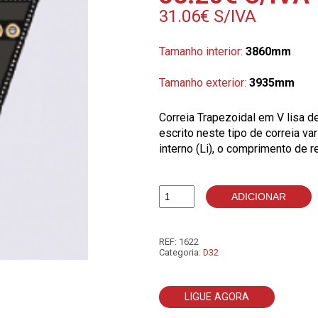
31.06
€
S/IVA
Tamanho interior:
3860mm
Tamanho exterior:
3935mm
Correia Trapezoidal em V lisa 
escrito neste tipo de correia v
interno (Li), o comprimento de r
ADICIONAR
Quantidade
de
D152
REF:
1622
Categoria:
D32
LIGUE AGORA