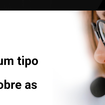
um tipo
obre as