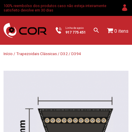
100% reembolso dos produtos caso não esteja inteiramente
satisfeito devolve em 30 dias
Linha de apoio
0 itens
917 775 451
Início
/
Trapezoidais Clássicas
/
D32
/ D394