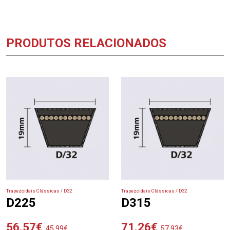
PRODUTOS RELACIONADOS
Trapezoidais Clássicas / D32
Trapezoidais Clássicas / D32
D225
D315
56.57
€
71.26
€
45.99
€
57.93
€