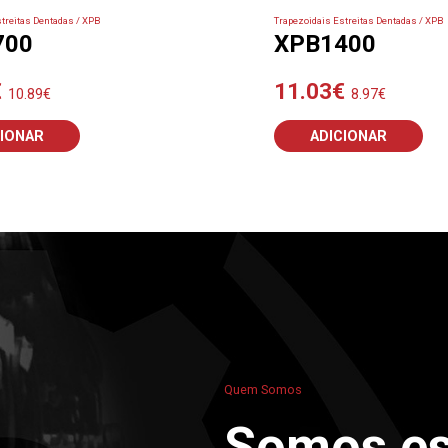
treitas Dentadas / XPB
Trapezoidais Estreitas Dentadas / XPB
700
XPB1400
€
11.03
€
10.89
€
8.97
€
CIONAR
ADICIONAR
Quem Somos
Somos es