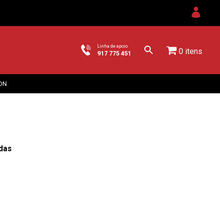
Linha de apoio
0 itens
917 775 451
ON
das