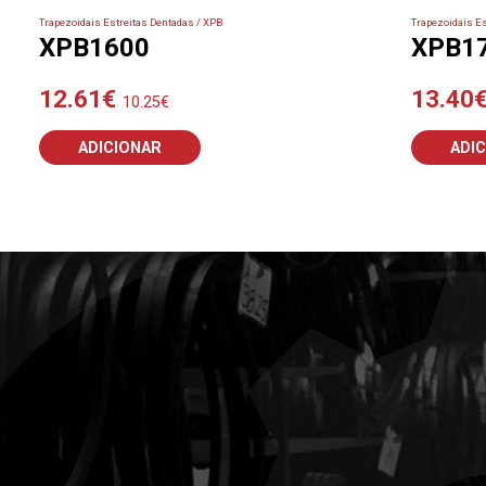
Trapezoidais Estreitas Dentadas / XPB
Trapezoidais Es
XPB1600
XPB1
12.61
€
13.40
10.25
€
ADICIONAR
ADI