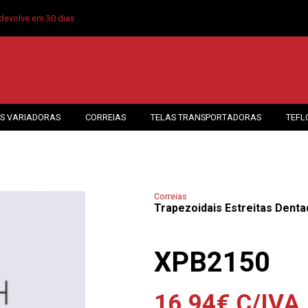
devolve em 30 dias
S VARIADORAS
CORREIAS
TELAS TRANSPORTADORAS
TEFL
Correias
Trapezoidais Estreitas Denta
XPB2150
16.94
€
C/IVA