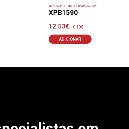
Trapezoidais Estreitas Dentadas / XPB
XPB1590
12.53
€
10.19
€
ADICIONAR
pecialistas em