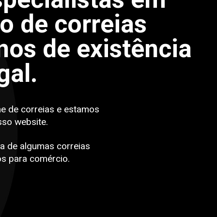
po de correias
os de existência
gal.
ne de correias e estamos
sso website.
a de algumas correias
s para comércio.