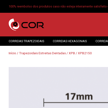
100% reembolso dos produtos caso não esteja inteiramente satisfeito 
CORREIAS TRAPEZOIDAIS
CORREIAS HEXAGONAIS
CORREIA
Início
/
Trapezoidais Estreitas Dentadas
/
XPB
/ XPB2150