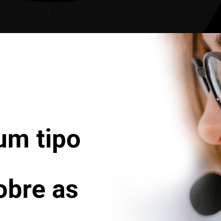
um tipo
obre as