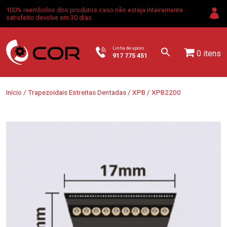
100% reembolso dos produtos caso não esteja inteiramente
satisfeito devolve em 30 dias
Linha de apoio
0 itens
917 775 451
Início
/
Trapezoidais Estreitas Dentadas
/
XPB
/ XPB2200