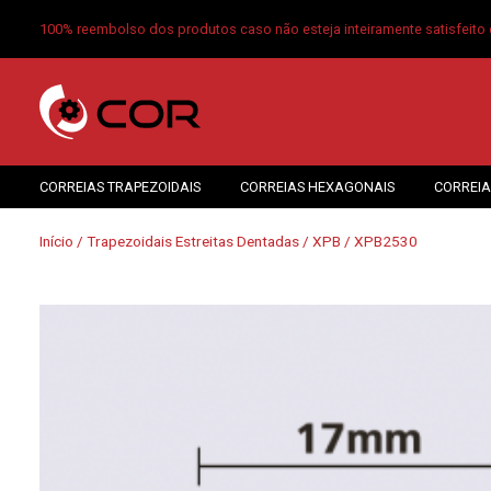
100% reembolso dos produtos caso não esteja inteiramente satisfeito 
CORREIAS TRAPEZOIDAIS
CORREIAS HEXAGONAIS
CORREIA
Início
/
Trapezoidais Estreitas Dentadas
/
XPB
/ XPB2530