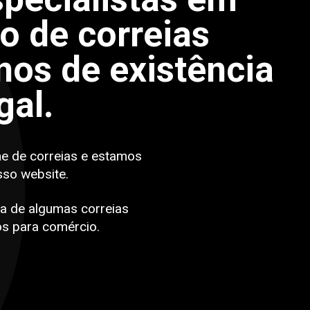
po de correias
os de existência
gal.
ne de correias e estamos
sso website.
a de algumas correias
s para comércio.