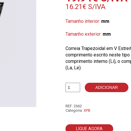
16.21
€
S/IVA
Tamanho interior:
mm
Tamanho exterior:
mm
Correia Trapezoidal em V Estre
comprimento escrito neste tipo 
comprimento interno (Li), o com
(La, Le).
ADICIONAR
Quantidade
de
XPB2530
REF:
2662
Categoria:
XPB
LIGUE AGORA