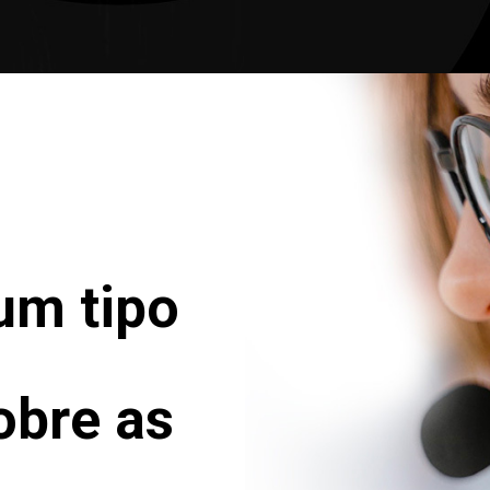
um tipo
obre as