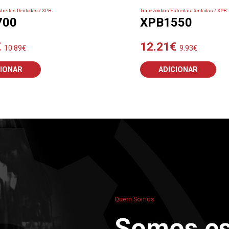
treitas Dentadas / XPB
Trapezoidais Estreitas Dentadas / XPB
700
XPB1550
€
12.21
€
10.89
€
9.93
€
CIONAR
ADICIONAR
Quem Somos
Somos es