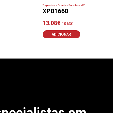
Trapezoidais Estreitas Dentadas / XPB
XPB1660
13.08
€
10.63
€
ADICIONAR
pecialistas em