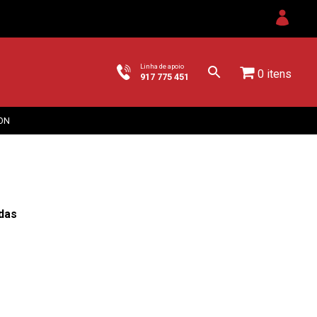
Linha de apoio
0 itens
917 775 451
ON
das