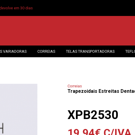
devolve em 30 dias
S VARIADORAS
CORREIAS
TELAS TRANSPORTADORAS
TEFL
Correias
Trapezoidais Estreitas Denta
XPB2530
19.94
€
C/IVA