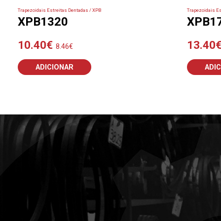
Trapezoidais Estreitas Dentadas / XPB
Trapezoidais Es
XPB1320
XPB1
10.40
€
13.40
8.46
€
ADICIONAR
ADI