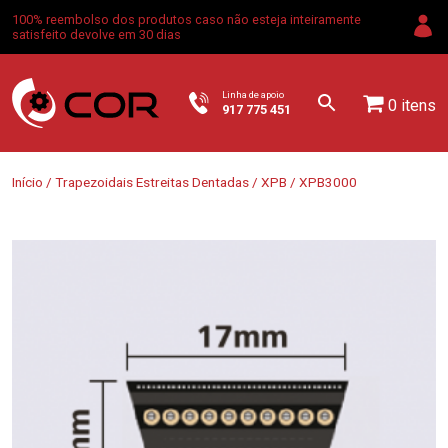
100% reembolso dos produtos caso não esteja inteiramente
satisfeito devolve em 30 dias
Linha de apoio
0 itens
917 775 451
Início
/
Trapezoidais Estreitas Dentadas
/
XPB
/ XPB3000