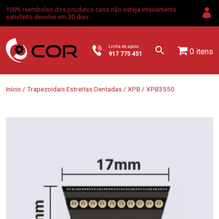
100% reembolso dos produtos caso não esteja inteiramente
satisfeito devolve em 30 dias
Linha de apoio
0 itens
917 775 451
Início
/
Trapezoidais Estreitas Dentadas
/
XPB
/ XPB3550