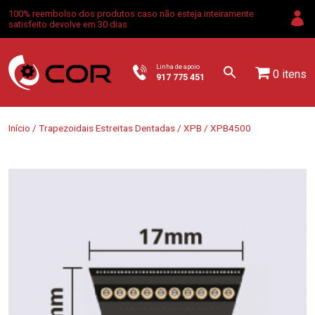
100% reembolso dos produtos caso não esteja inteiramente
satisfeito devolve em 30 dias
Linha de apoio
0 itens
917 775 451
Início
/
Trapezoidais Estreitas Dentadas
/
XPB
/ XPB4500