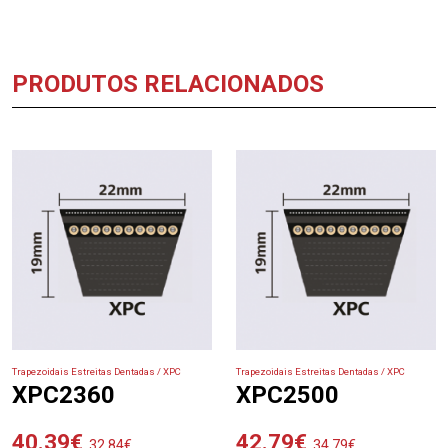
PRODUTOS RELACIONADOS
Trapezoidais Estreitas Dentadas / XPC
Trapezoidais Estreitas Dentadas / XPC
XPC2360
XPC2500
40.39
€
42.79
€
32.84
€
34.79
€