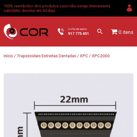
100% reembolso dos produtos caso não esteja inteiramente
satisfeito devolve em 30 dias
Linha de apoio
0 itens
917 775 451
Início
/
Trapezoidais Estreitas Dentadas
/
XPC
/ XPC2000